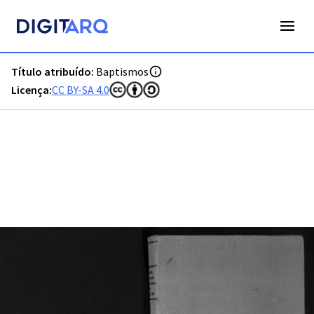
PT-ADFAR-PRQ-OLH01-001-00049_m0001.jpg - Baptismos - 
Título atribuído:
Baptismos
Licença:
CC BY-SA 4.0