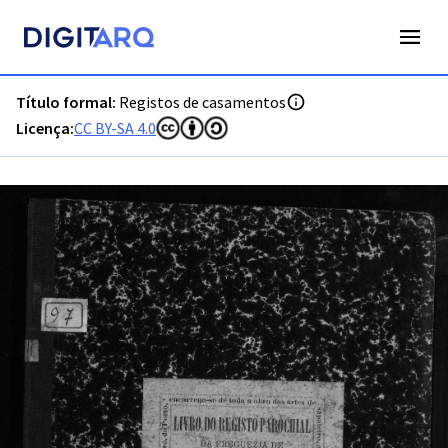
PT-ADPRT-PRQ-PVLG02-002-0038_m00001.jpg - Registos de
Título formal:
Registos de casamentos
Licença:
CC BY-SA 4.0