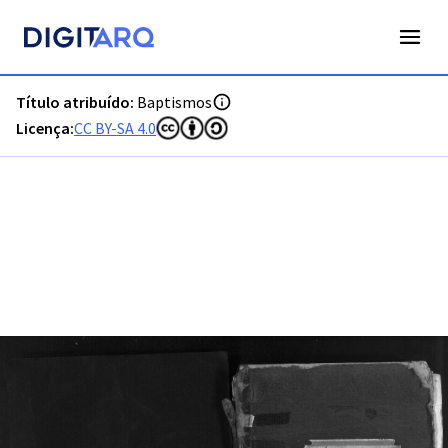
PT-ADFAR-PRQ-PTM03-001-00056_m0001.jpg - Baptismos - 
Título atribuído:
Baptismos
Licença:
CC BY-SA 4.0