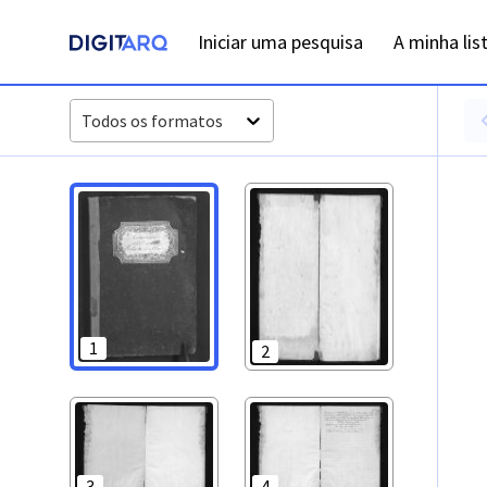
PT-ADPTG-PRQ-PPTG07-02-03C_m0001.jpg - Registos de c
Iniciar uma pesquisa
A minha lis
Todos os formatos
1
2
3
4