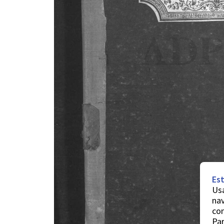
Est
Usa
nav
co
Par