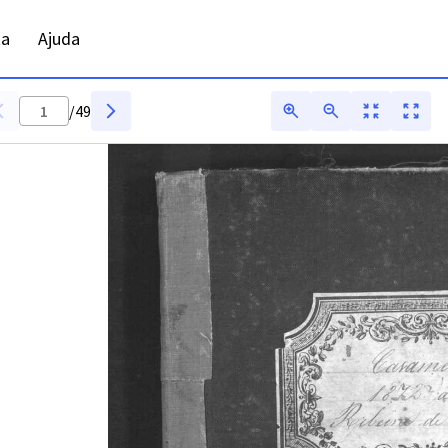
asamentos - ADPTG - Digitarq
ta
Ajuda
/
49