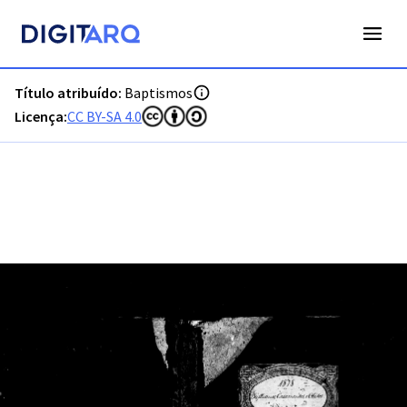
PT-ADFAR-PRQ-CTM03-001-00018_m0001.jpg - Baptismos - 
Título atribuído:
Baptismos
Licença:
CC BY-SA 4.0