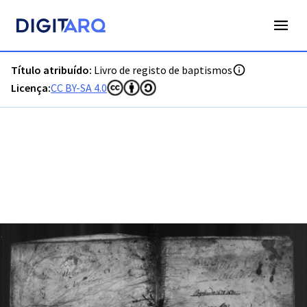
PT-ADVRL-PRQ-PPRG08-001-144_m0001.jpg - Livro de regist
Título atribuído:
Livro de registo de baptismos
Licença:
CC BY-SA 4.0