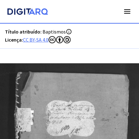
PT-ADFAR-PRQ-TVR07-001-00011_m0001.jpg - Digitarq
Título atribuído:
Baptismos
Licença:
CC BY-SA 4.0