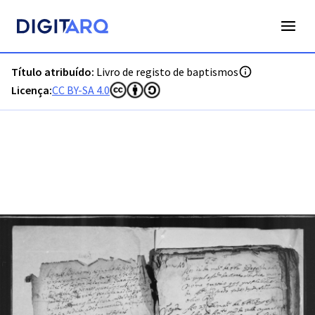
PT-ADVRL-PRQ-PPRG08-001-138_m0001.jpg - Digitarq
Título atribuído:
Livro de registo de baptismos
Licença:
CC BY-SA 4.0