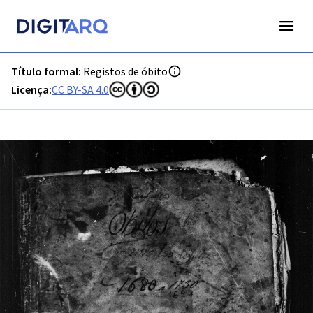
PT-ADLSB-PRQ-PLGS06-003-O4_m0001.jpg - Digitarq
Título formal:
Registos de óbito
Licença:
CC BY-SA 4.0