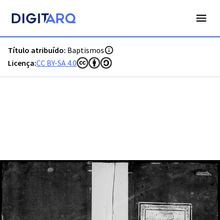
PT-ADFAR-PRQ-PTM03-001-00025_m0001.jpg - Baptismos - 
Título atribuído:
Baptismos
Licença:
CC BY-SA 4.0