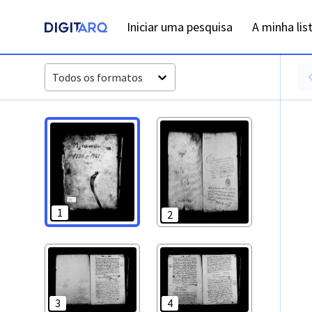
PT-ADLSB-PRQ-PVBP04-002-C3_m0001.jpg - Registos de ca
Iniciar uma pesquisa
A minha lis
Todos os formatos
1
2
3
4