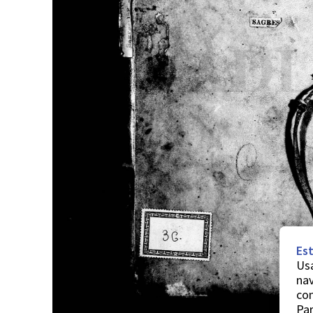
Est
Usa
nav
co
Par