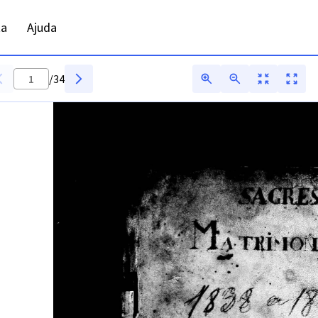
samento - ANTT - Digitarq
ta
Ajuda
/
34