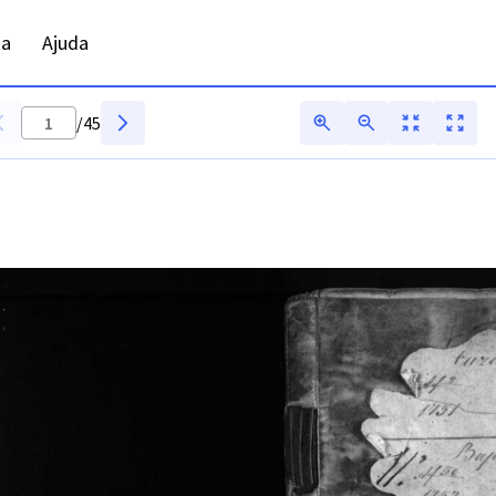
ta
Ajuda
/
45