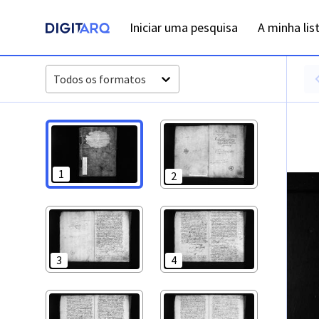
PT-ADVRL-PRQ-PCHV50-RB-002-033_m0001.jpg - Digitarq
Iniciar uma pesquisa
A minha lis
Todos os formatos
1
2
3
4