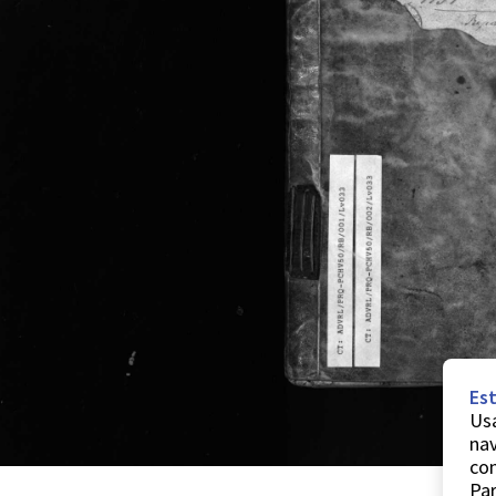
Est
Usa
nav
co
Par