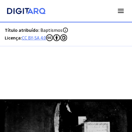
PT-ADFAR-PRQ-LGS05-001-00027_m0001.jpg - Baptismos - 
Título atribuído:
Baptismos
Licença:
CC BY-SA 4.0