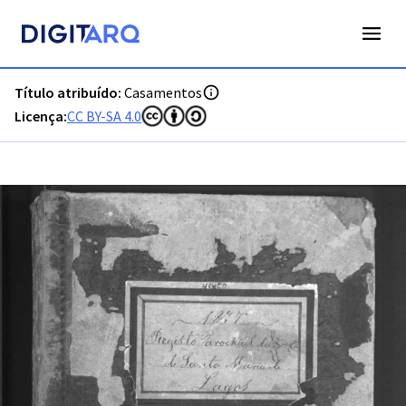
PT-ADFAR-PRQ-LGS05-002-00040_m0001.jpg - Casamentos -
Título atribuído:
Casamentos
Licença:
CC BY-SA 4.0