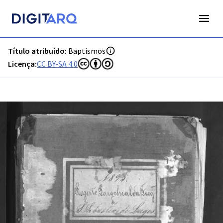
PT-ADFAR-PRQ-LGS06-001-00046_m0001.jpg - Baptismos - 
Título atribuído:
Baptismos
Licença:
CC BY-SA 4.0