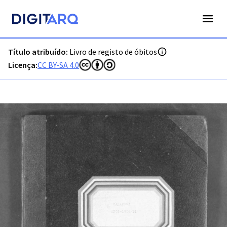
PT-ADVRL-PRQ-PPRG03-003-068B_m0001.jpg - Livro de regis
Título atribuído:
Livro de registo de óbitos
Licença:
CC BY-SA 4.0