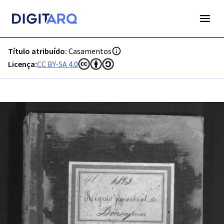
PORT8000D_PT-ADFAR-PRQ-LGS02-002-00039_m_00001.jpg
Título atribuído:
Casamentos
Licença:
CC BY-SA 4.0