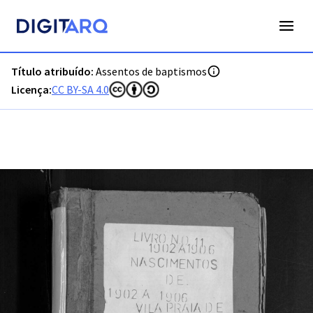
PT-ADVCT-PRQ-PCMN17-001-00017_m0001.jpg - Assentos de
Título atribuído:
Assentos de baptismos
Licença:
CC BY-SA 4.0