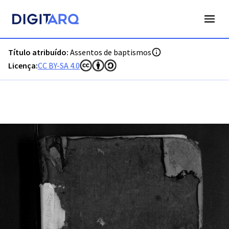
PT-ADVCT-PRQ-PCMN17-001-00011_m0001.jpg - Digitarq
Título atribuído:
Assentos de baptismos
Licença:
CC BY-SA 4.0