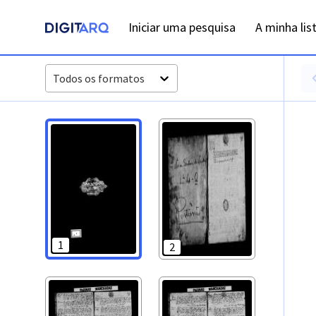
PT-ADLSB-PRQ-PPTM04-003-O4_m0383.jpg - Registos de ób
Iniciar uma pesquisa
A minha lis
Todos os formatos
1
2