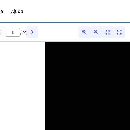
ito - ANTT - Digitarq
ta
Ajuda
/
74