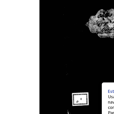
Est
Usa
nav
co
Par