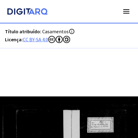
PT-ADFAR-PRQ-OLH01-002-00005_m0001.jpg - Casamentos -
Título atribuído:
Casamentos
Licença:
CC BY-SA 4.0