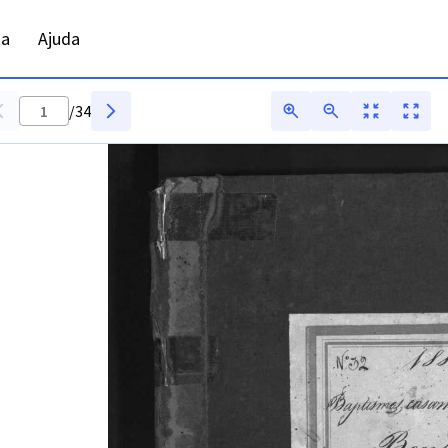
ADFAR - Digitarq
ta
Ajuda
/
34