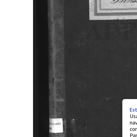
Est
Usa
nav
co
Par