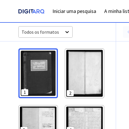
PT-ADFAR-PRQ-LGS02-001-00033_m0001.jpg - Baptismos - 
Iniciar uma pesquisa
A minha lis
Todos os formatos
1
2