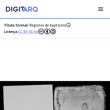
PT-ADLSB-PRQ-PVBP04-001-B2_m0001.jpg - Digitarq
Título formal:
Registos de baptismo
Licença:
CC BY-SA 4.0