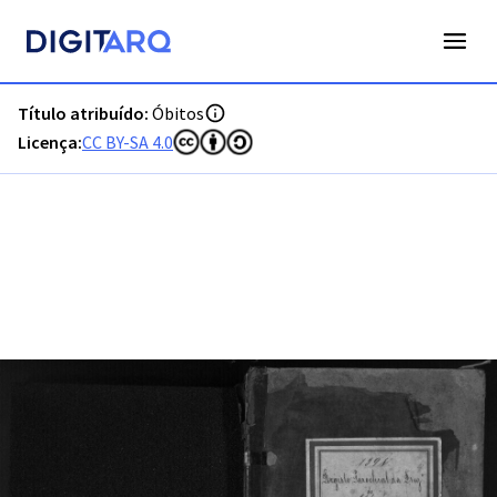
PT-ADFAR-PRQ-MCQ01-003-00037_m0001.jpg - Óbitos - ADF
Título atribuído:
Óbitos
Licença:
CC BY-SA 4.0