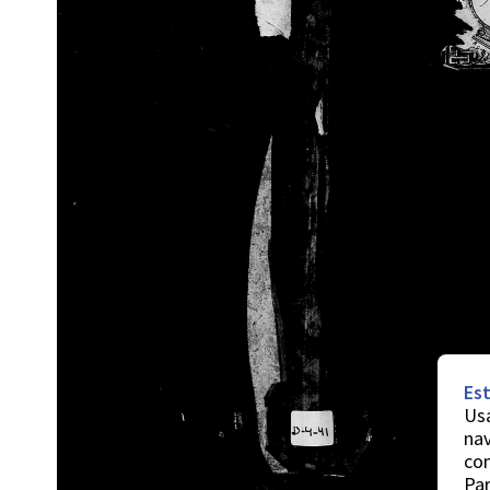
Est
Usa
nav
co
Par