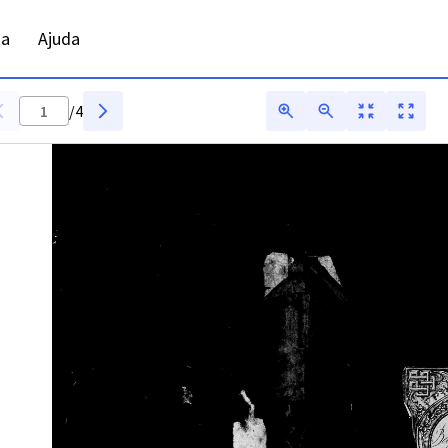
ta
Ajuda
/
4