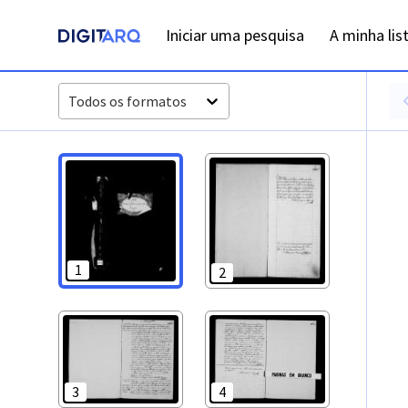
PT-ADFAR-PRQ-VBP04-002-00017_m0001.jpg - Digitarq
Iniciar uma pesquisa
A minha lis
Todos os formatos
1
2
3
4