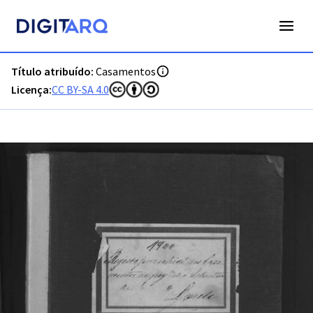
PT-ADFAR-PRQ-LLE09-002-00010_m0001.jpg - Casamentos -
Título atribuído:
Casamentos
Licença:
CC BY-SA 4.0