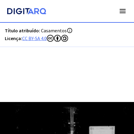
PT-ADFAR-PRQ-LGS06-002-00024_m0001.jpg - Casamentos -
Título atribuído:
Casamentos
Licença:
CC BY-SA 4.0