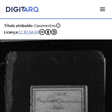
PT-ADFAR-PRQ-LGA01-002-00048_m0001.jpg - Digitarq
Título atribuído:
Casamentos
Licença:
CC BY-SA 4.0