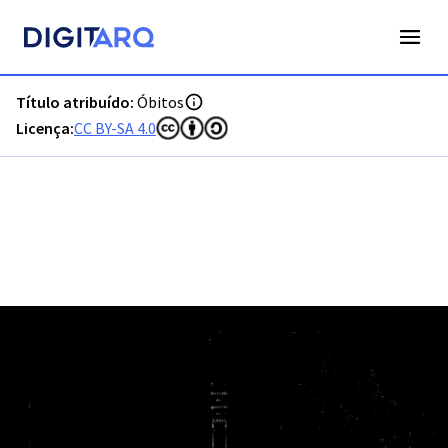
PT-ADFAR-PRQ-FAR04-003-00013_m0001.jpg - Óbitos - ADFA
Título atribuído:
Óbitos
Licença:
CC BY-SA 4.0