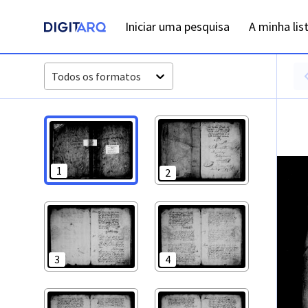
PT-ADVCT-PRQ-PCMN17-001-00003_m0513.jpg - Assentos de
Iniciar uma pesquisa
A minha lis
Todos os formatos
1
2
3
4