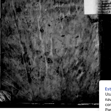
Est
Usa
nav
co
Par