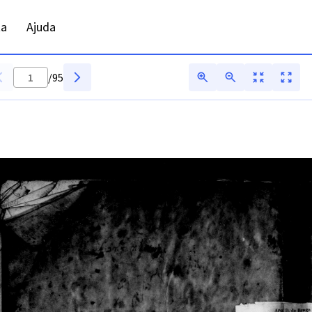
 baptismos - ADVCT - Digitarq
ta
Ajuda
/
95