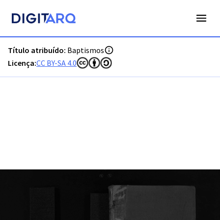
PT-ADFAR-PRQ-CTM03-001-00041_m0001.jpg - Digitarq
Título atribuído:
Baptismos
Licença:
CC BY-SA 4.0