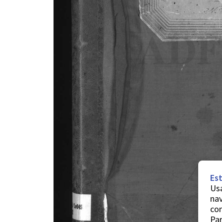
Est
Usa
nav
co
Par