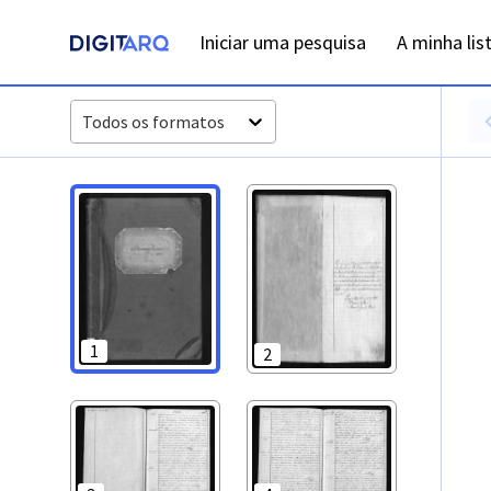
PT-ADFAR-PRQ-LGS02-003-00048_m0001.jpg - Óbitos - ADFA
Iniciar uma pesquisa
A minha lis
Todos os formatos
1
2