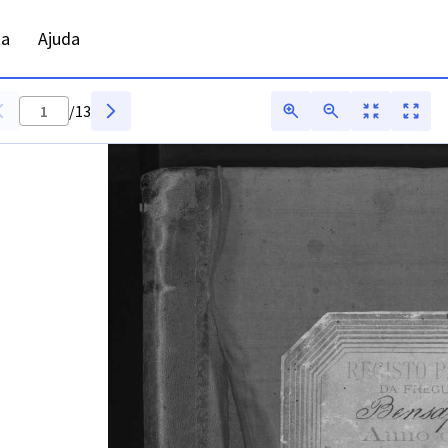
R - Digitarq
ta
Ajuda
/
13