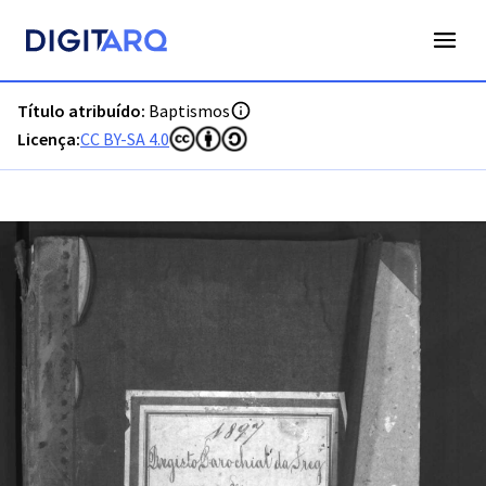
PT-ADFAR-PRQ-VBP02-001-00043_m0001.jpg - Digitarq
Título atribuído:
Baptismos
Licença:
CC BY-SA 4.0