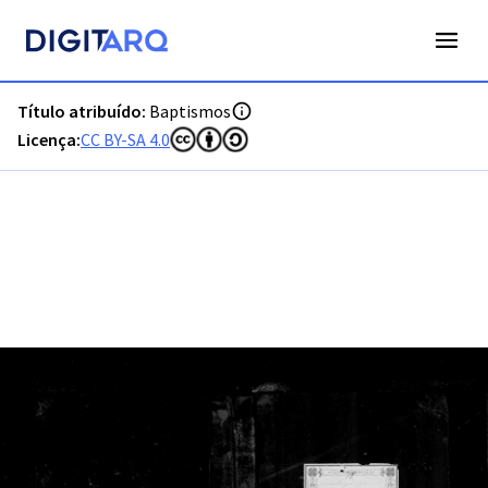
PT-ADFAR-PRQ-LLE06-001-00017_m0001.jpg - Baptismos - 
Título atribuído:
Baptismos
Licença:
CC BY-SA 4.0