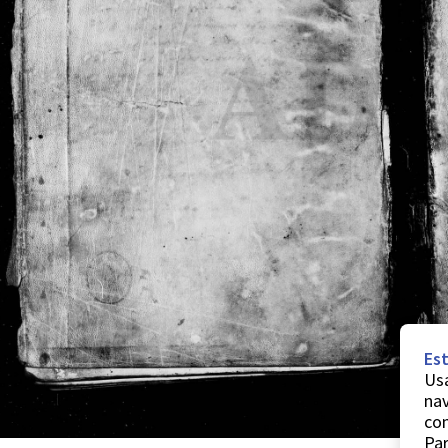
Est
Usa
nav
co
Par