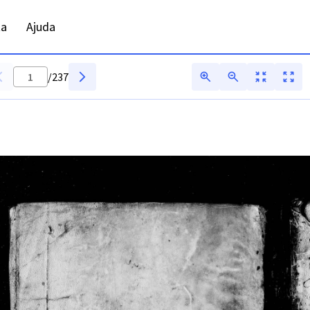
ta
Ajuda
/
237