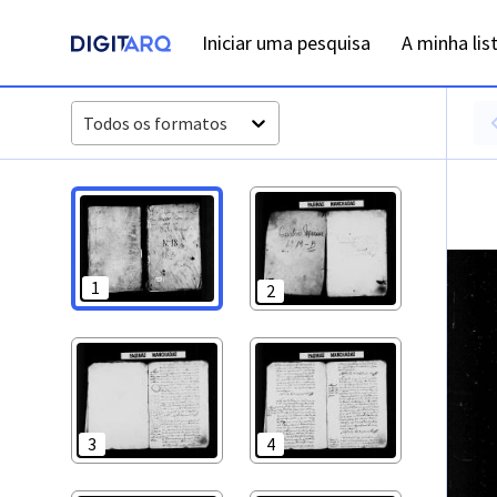
PT-ADLSB-PRQ-PCTM02-001-B19_m0001.jpg - Digitarq
Iniciar uma pesquisa
A minha lis
Todos os formatos
1
2
3
4