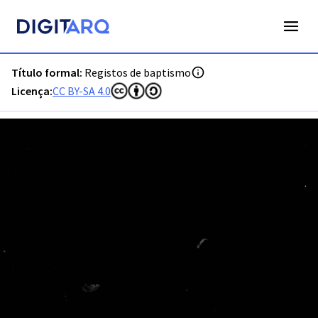
PT-ADLSB-PRQ-PPTM04-001-B4_m0383.jpg - Digitarq
Título formal:
Registos de baptismo
Licença:
CC BY-SA 4.0