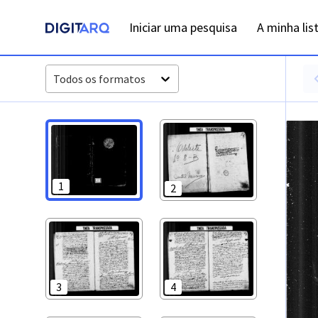
PT-ADLSB-PRQ-PCTM03-001-B8_m0001.jpg - Registos de ba
Iniciar uma pesquisa
A minha lis
Todos os formatos
1
2
3
4