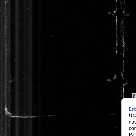
Est
Usa
nav
co
Par