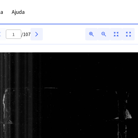
ptismo - ANTT - Digitarq
ta
Ajuda
/
107