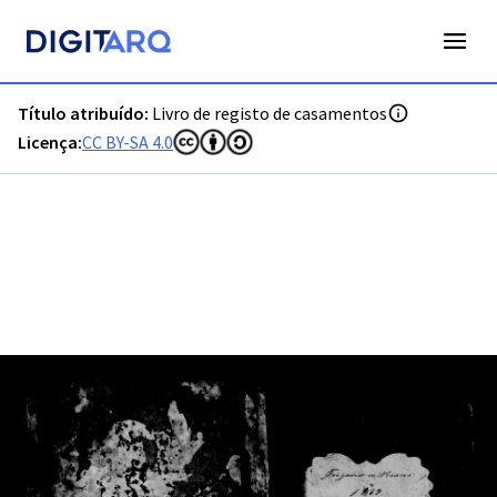
PT-ADVRL-PRQ-PPRG08-002-074_m0001.jpg - Livro de regis
Título atribuído:
Livro de registo de casamentos
Licença:
CC BY-SA 4.0