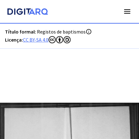
PT-ADPRT-PRQ-PVLG02-001-0012_m0341.jpg - Digitarq
Título formal:
Registos de baptismos
Licença:
CC BY-SA 4.0