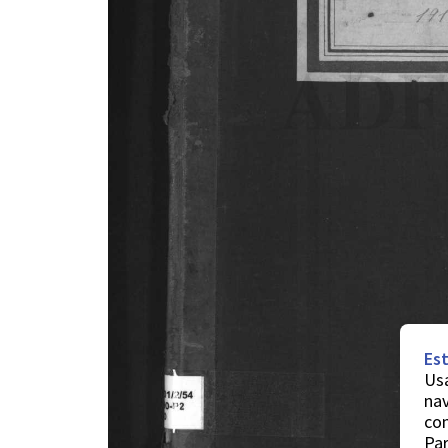
Est
Usa
nav
co
Par