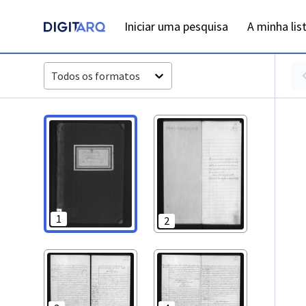
PT-ADFAR-PRQ-ABF01-002-00054_m0001.jpg - Digitarq
Iniciar uma pesquisa
A minha lis
Todos os formatos
1
2