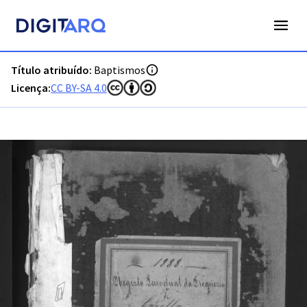
PT-ADFAR-PRQ-VRS01-001-00044_m0001.jpg - Digitarq
Título atribuído:
Baptismos
Licença:
CC BY-SA 4.0