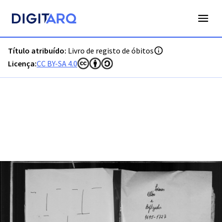
PT-ADVRL-PRQ-PPRG08-003-142_m0001.jpg - Digitarq
Título atribuído:
Livro de registo de óbitos
Licença:
CC BY-SA 4.0