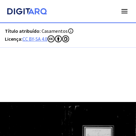
PT-ADFAR-PRQ-MCQ01-002-00016_m0001.jpg - Casamentos 
Título atribuído:
Casamentos
Licença:
CC BY-SA 4.0