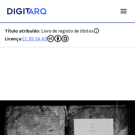
PT-ADVRL-PRQ-PPRG03-003-048_m0001.jpg - Livro de regist
Título atribuído:
Livro de registo de óbitos
Licença:
CC BY-SA 4.0