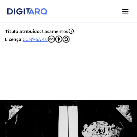
PT-ADFAR-PRQ-LGS02-002-00005_m0001.jpg - Digitarq
Título atribuído:
Casamentos
Licença:
CC BY-SA 4.0