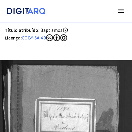
PT-ADFAR-PRQ-VBP02-001-00036_m0001.jpg - Digitarq
Título atribuído:
Baptismos
Licença:
CC BY-SA 4.0