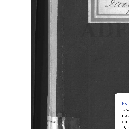
Est
Usa
nav
co
Par