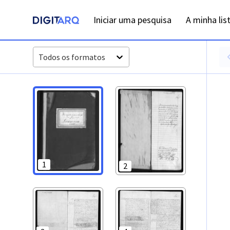
PT-ADFAR-PRQ-LLE06-002-00026_m0001.jpg - Digitarq
Iniciar uma pesquisa
A minha lis
Todos os formatos
1
2