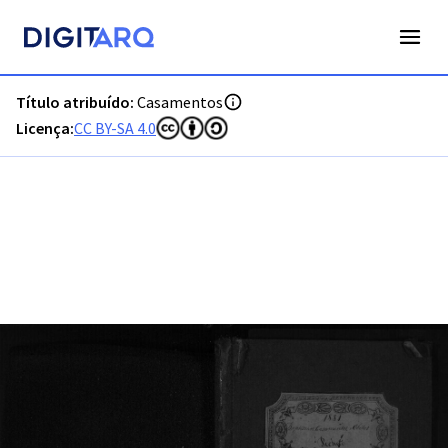
PT-ADFAR-PRQ-OLH04-002-00021_m0001.jpg - Digitarq
Título atribuído:
Casamentos
Licença:
CC BY-SA 4.0