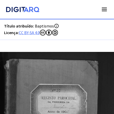
PT-ADFAR-PRQ-LGS02-001-00054_m0001.jpg - Baptismos - 
Título atribuído:
Baptismos
Licença:
CC BY-SA 4.0