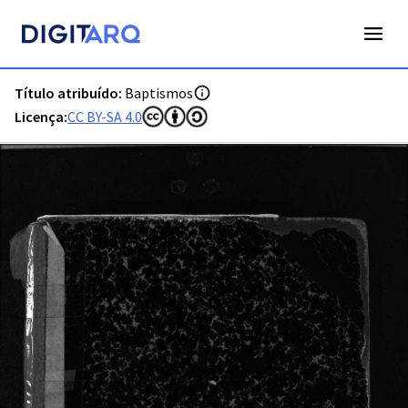
PT-ADFAR-PRQ-FAR04-001-00047_m0001.jpg - Baptismos - 
Título atribuído:
Baptismos
Licença:
CC BY-SA 4.0